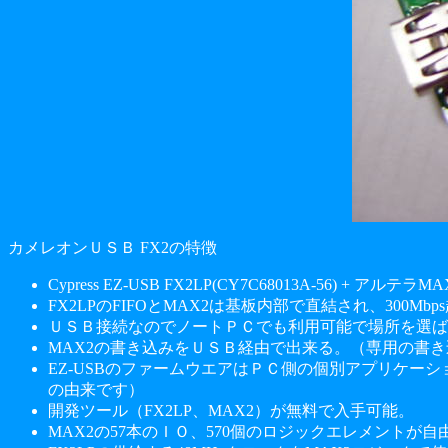
カメレオンＵＳＢ FX2の特徴
Cypress EZ-USB FX2LP(CY7C68013A-56) + アルテラMA
FX2LPのFIFOとMAX2は基板内部で直結され、300M
ＵＳＢ接続なのでノートＰＣでも利用可能で場所を選ば
MAX2の書き込みをＵＳＢ経由で出来る。（専用の書
EZ-USBのファームウエアはＰＣ側の個別アプリケー
の由来です）
開発ツール（FX2LP、MAX2）が無料で入手可能。
MAX2の57本のＩＯ、570個のロジックエレメントが