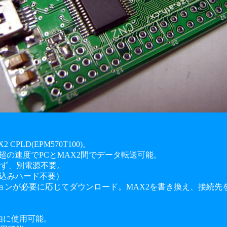
X2 CPLD(EPM570T100)。
bps超の速度でPCとMAX2間でデータ転送可能。
ず、別電源不要。
き込みハード不要）
ションが必要に応じてダウンロード。MAX2を書き換え、接続
自由に使用可能。