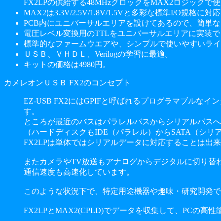
FX2LPの供給する48MHzクロックをMAX2ロジックで
MAX2は3.3V/2.5V/1.8V/1.5Vと多彩な標準
PCB内にユニバーサルエリアを設けてあるので、簡単
電圧レベル変換用のTTLをユニバーサルエリアに実装でき
標準的なファームウエアや、シンプルで使いやすいライ
ＵＳＢ、ＶＨＤＬ、Verilogの学習に最適。
キットの価格は4980円。
カメレオンＵＳＢ FX2のコンセプト
EZ-USB FX2にはGPIFと呼ばれるプログラマブ
す。
ところが最近のバスはパラレルバスからシリアルバスへ
（ハードディスクもIDE（パラレル）からSATA（シ
FX2LPは単体ではシリアルデータに対応することは出
またカメラやTV放送もアナログからデジタルに切り替
通信速度も高速化しています。
このような状況下で、特定用途機器や趣味・研究開発で高
FX2LPとMAX2(CPLD)でデータを収集して、PC